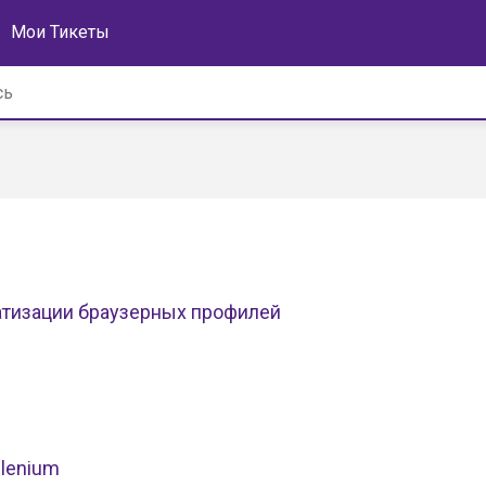
Мои Тикеты
атизации браузерных профилей
elenium